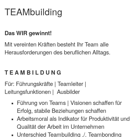
Skip
Open
ff | Akademie
TEAMbuilding
to
Sidebar
content
Das WIR gewinnt!
Mit vereinten Kräften besteht Ihr Team alle
Herausforderungen des beruflichen Alltags.
T E A M B I L D U N G
Für: Führungskräfte | Teamleiter |
Leitungsfunktionen | Ausbilder
Führung von Teams | Visionen schaffen für
Erfolg, stabile Beziehungen schaffen
Arbeitsmoral als Indikator für Produktivität und
Qualität der Arbeit im Unternehmen
Unterschied Teambuilding ./. Teambonding